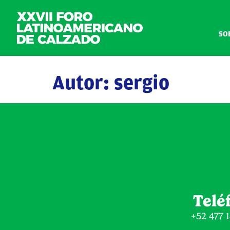
SO
Autor:
sergio
Telé
+52 477 