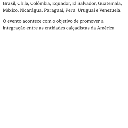
Brasil, Chile, Colômbia, Equador, El Salvador, Guatemala,
México, Nicarágua, Paraguai, Peru, Uruguai e Venezuela.
O evento acontece com o objetivo de promover a
integração entre as entidades calçadistas da América
Latina; trazer conhecimento através de palestras de
especialistas; compartilhar casos práticos de sucesso de
empresas de cada país.
O Foro possui uma trajetória de 26 edições, sendo cada
ano realizado em um país selecionado como anfitrião. E
para a edição XXVII, a ACCAL definiu a cidade de León,
Guanajuato, México, com a CICEG e CANAICAL como
anfitriãs.