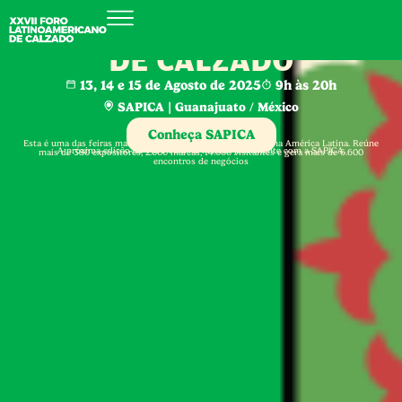
FORO LATINOAMERICANO
DE CALZADO
13, 14 e 15 de Agosto de 2025
9h às 20h
SAPICA | Guanajuato / México
Conheça SAPICA
Esta é uma das feiras mais importantes do setor calçadista na América Latina. Reúne
A próxima edição do Foro será no México juntamente com a SAPICA.
mais de 380 expositores, 2.000 marcas, 14.000 visitantes e gera mais de 6.600
encontros de negócios